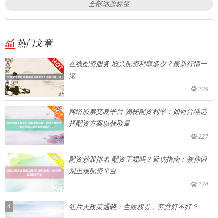
全部话题标签
热门文章
在线配资服务 股票配资利率多少？最新行情一
览
229
网络股票交易平台 揭秘配资利率：如何合理选
择配资方案以获取最
227
配资炒股排名 配资正规吗？避坑指南：教你识
别正规配资平台
224
4
红片天政策通晓：生效权贵，究竟好不好？