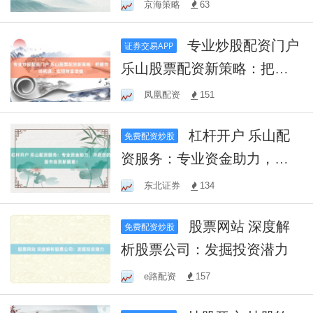
效，助力投资者把握市场先
京海策略
63
机！
专业炒股配资门户
证券交易APP
乐山股票配资新策略：把握
市场机遇，实现财富增值
凤凰配资
151
杠杆开户 乐山配
免费配资炒股
资服务：专业资金助力，开
启您的股市投资新篇章！
东北证券
134
股票网站 深度解
免费配资炒股
析股票公司：发掘投资潜力
e路配资
157