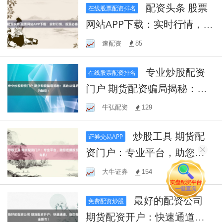
配资头条 股票
在线股票配资排名
网站APP下载：实时行情，投
资必备！
速配资
85
专业炒股配资
在线股票配资排名
门户 期货配资骗局揭秘：高
收益背后的陷阱！
牛弘配资
129
炒股工具 期货配
证券交易APP
资门户：专业平台，助您把
握投资先机！
大牛证券
154
最好的配资公司
免费配资炒股
期货配资开户：快速通道，