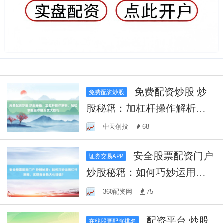
免费配资炒股 炒
免费配资炒股
股秘籍：加杠杆操作解析，
轻松掌握股市投资放大技巧
中天创投
68
安全股票配资门户
证券交易APP
炒股秘籍：如何巧妙运用杠
杆策略，实现资金最大化增
360配资网
75
值？
配资平台 炒股
在线股票配资排名