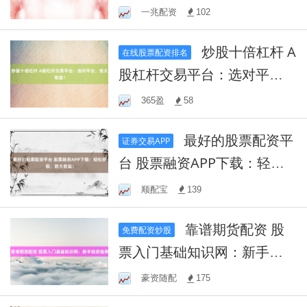
读懂其业务范围与作用
一兆配资
102
炒股十倍杠杆 A
在线股票配资排名
股杠杆交易平台：选对平
台，放大收益！
365盈
58
最好的股票配资平
证券交易APP
台 股票融资APP下载：轻松
炒股，放大收益！
顺配宝
139
靠谱期货配资 股
免费配资炒股
票入门基础知识网：新手投
资指南
豪资随配
175