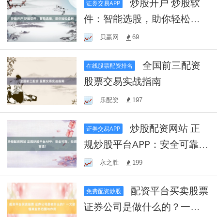
炒股开户 炒股软
证券交易APP
件：智能选股，助你轻松盈
利
贝赢网
69
全国前三配资
在线股票配资排名
股票交易实战指南
乐配资
197
炒股配资网站 正
证券交易APP
规炒股平台APP：安全可靠，
投资首选！
永之胜
199
配资平台买卖股票
免费配资炒股
证券公司是做什么的？一文