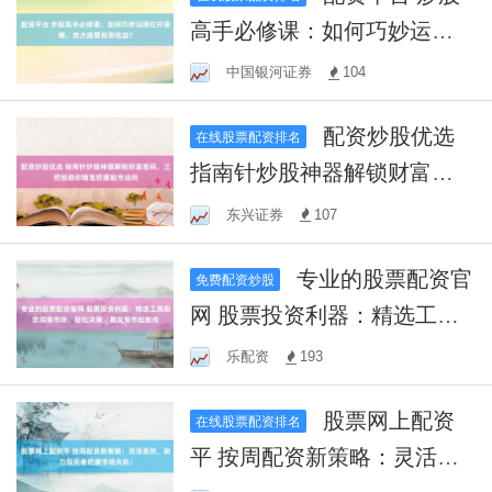
高手必修课：如何巧妙运用
杠杆策略，放大股票投资收
中国银河证券
104
益？
配资炒股优选
在线股票配资排名
指南针炒股神器解锁财富密
码，三把锁助你精准把握股
东兴证券
107
市动向
专业的股票配资官
免费配资炒股
网 股票投资利器：精选工具
助您洞察市场，轻松决策，
乐配资
193
赢在股市起跑线
股票网上配资
在线股票配资排名
平 按周配资新策略：灵活高