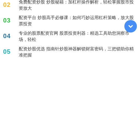
免费配资炒股 炒股秘籍：加杠杆操作解析，轻松掌握股市投
02
资放大
配资平台 炒股高手必修课：如何巧妙运用杠杆策略，放大股
03
票投资
专业的股票配资官网 股票投资利器：精选工具助您洞察市
04
场，轻松
配资炒股优选 指南针炒股神器解锁财富密码，三把锁助你精
05
准把握
标签列表
安全的杠杆炒股平台
股票杠杆炒股
证券配资炒股
短期股票配资
线上股票配资门户
配资炒股网站
股票配资app
炒股配资排名