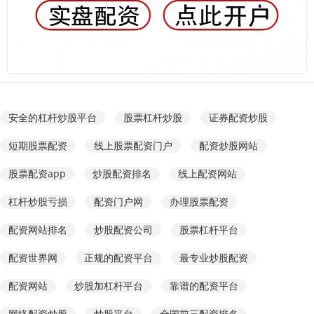
安全的杠杆炒股平台
股票杠杆炒股
证券配资炒股
短期股票配资
线上股票配资门户
配资炒股网站
股票配资app
炒股配资排名
线上配资网站
杠杆炒股亏损
配资门户网
办理股票配资
配资网站排名
炒股配资公司
股票杠杆平台
配资世界网
正规的配资平台
最专业炒股配资
配资网站
炒股加杠杆平台
靠谱的配资平台
网络配资炒股
炒股平台
全国前三配资排名