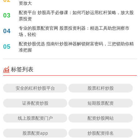
资放大
配资平台 炒股高手必修课：如何巧妙运用杠杆策略，放大股
03
票投资
专业的股票配资官网 股票投资利器：精选工具助您洞察市
04
场，轻松
配资炒股优选 指南针炒股神器解锁财富密码，三把锁助你精
05
准把握
标签列表
安全的杠杆炒股平台
股票杠杆炒股
证券配资炒股
短期股票配资
线上股票配资门户
配资炒股网站
股票配资app
炒股配资排名