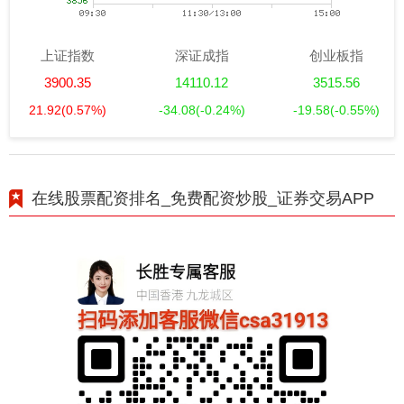
上证指数
深证成指
创业板指
3900.35
14110.12
3515.56
21.92
(0.57%)
-34.08
(-0.24%)
-19.58
(-0.55%)
在线股票配资排名_免费配资炒股_证券交易APP