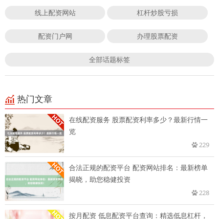
线上配资网站
杠杆炒股亏损
配资门户网
办理股票配资
全部话题标签
热门文章
在线配资服务 股票配资利率多少？最新行情一
览
229
合法正规的配资平台 配资网站排名：最新榜单
揭晓，助您稳健投资
228
按月配资 低息配资平台查询：精选低息杠杆，