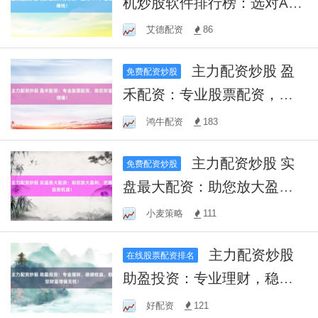
机炒股软件排行榜：选对AP
P，轻松赚钱！
艾德配资
86
主力配资炒股 盈
免费配资炒股
禾配资：专业股票配资，助
您财富增值！
鸿牛配资
183
主力配资炒股 实
免费配资炒股
盘最大配资：助您放大盈
利，把握投资机遇！
小麦策略
111
主力配资炒股
在线股票配资排名
助盈投资：专业理财，稳健
收益，助您财富增值无忧！
好配资
121