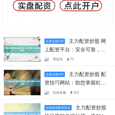
主力配资炒股 网
证券交易APP
上配资平台：安全可靠，助
您轻松投资！
新恒生
73
主力配资炒股 配
证券交易APP
资技巧网站：助您掌握杠杆
交易秘诀
红岭金服
153
主力配资炒股
在线股票配资排名