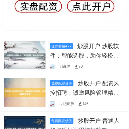
炒股开户 炒股软
证券交易APP
件：智能选股，助你轻松盈
利
贝赢网
70
炒股开户 配资风
免费配资炒股
控招聘：诚邀风险管理精
英，共筑金融安全防线！
世纪证券
146
炒股开户 普通人
免费配资炒股