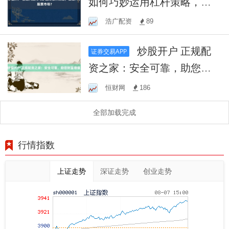
如何巧妙运用杠杆策略，轻
松入手股票市场？
浩广配资
89
炒股开户 正规配
证券交易APP
资之家：安全可靠，助您财
富增值！
恒财网
186
全部加载完成
行情指数
上证走势
深证走势
创业走势