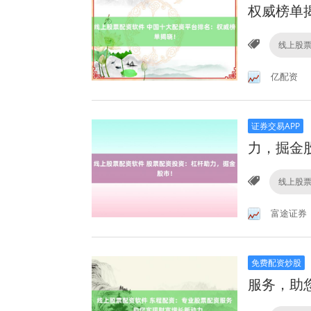
权威榜单
线上股
亿配资
证券交易APP
力，掘金
线上股
富途证券
免费配资炒股
服务，助